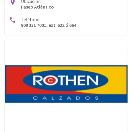
Ubicación
Farmacias
Paseo Atlántico
Festejos
Teléfono
809 331 7001, ext. 622 ó 664
Food Court
Fotografía
Gimnasio
Hipermercado
Hogar
Niñ@s
Opticas
Perfumería
Restaurantes