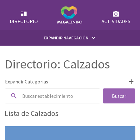
Skip
to
content
DIRECTORIO
ACTIVIDADES
keyboard_arrow_down
EXPANDIR NAVEGACIÓN
INICIO
Directorio: Calzados
¿QUIÉNES SOMOS?
add
Expandir Categorias
Todos
Buscar
SUGERENCIAS
Accesorios & Joyería
Lista de Calzados
EMPLEOS
Aerolíneas & Agencias de Viajes
Bancos
CONTACTO