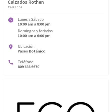
Calzados Rothen
Salud
Calzados
Servicios
Lunes a Sábado
10:00 am a 8:00 pm
Servicios Médicos
Domingos y feriados
10:00 am a 6:00 pm
Telefonía
Ubicación
Vestimenta
Paseo Botánico
Teléfono
809 686 6670