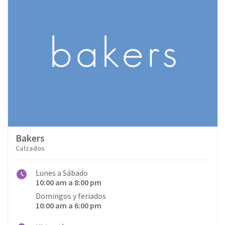
Belleza
Cafés
Calzados
Departamental
Deportes
Dulcerías & Heladerías
Bakers
Educación
Calzados
Electrónica y Música
Lunes a Sábado
10:00 am a 8:00 pm
Entretenimiento
Domingos y feriados
10:00 am a 6:00 pm
Especializadas